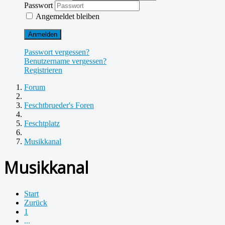
Passwort
Angemeldet bleiben
Anmelden
Passwort vergessen?
Benutzername vergessen?
Registrieren
Forum
Feschtbrueder's Foren
Feschtplatz
Musikkanal
Musikkanal
Start
Zurück
1
...