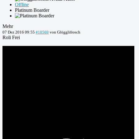
Offline
Platinum Boarder
Mehr
07 Dez 2016 09:55
#10569
von
Glögglifrosch
Roli Frei